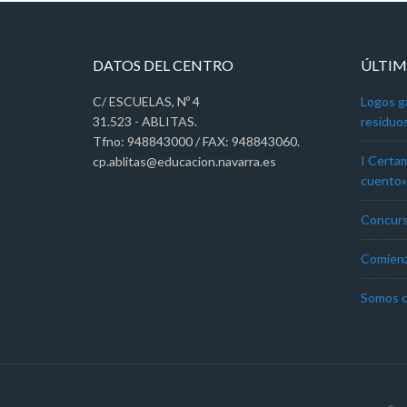
DATOS DEL CENTRO
ÚLTIM
C/ ESCUELAS, Nº 4
Logos g
31.523 - ABLITAS.
residuo
Tfno: 948843000 / FAX: 948843060.
I Certa
cp.ablitas@educacion.navarra.es
cuento» 
Concurs
Comienz
Somos c