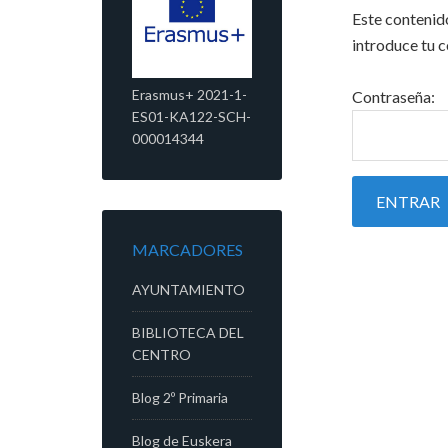
Este contenido
introduce tu 
Erasmus+ 2021-1-
Contraseña:
ES01-KA122-SCH-
000014344
MARCADORES
AYUNTAMIENTO
BIBLIOTECA DEL
CENTRO
Blog 2º Primaria
Blog de Euskera