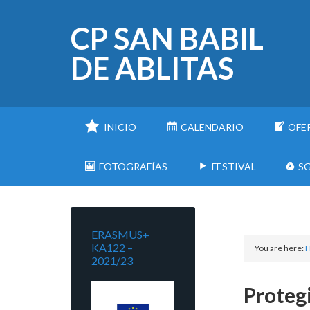
CP SAN BABIL
DE ABLITAS
INICIO
CALENDARIO
OFE
FOTOGRAFÍAS
FESTIVAL
SG
ERASMUS+
KA122 –
You are here:
2021/23
Protegi