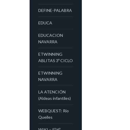
DEFINE-PALABRA
EDUCA
EDUCACION
NAVARRA
ETWINNING
ABLITAS 3º CICLO
ETWINNING
NAVARRA
LA ATENCIÓN
(Aldeas infantiles)
WEBQUEST: Río
Queiles
WIKI – 5º/6º