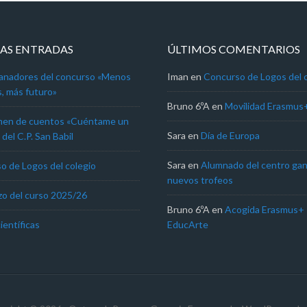
AS ENTRADAS
ÚLTIMOS COMENTARIOS
anadores del concurso «Menos
Iman
en
Concurso de Logos del 
s, más futuro»
Bruno 6ºA
en
Movilidad Erasmus+ 
men de cuentos «Cuéntame un
Sara
en
Día de Europa
del C.P. San Babil
Sara
en
Alumnado del centro ga
o de Logos del colegio
nuevos trofeos
o del curso 2025/26
Bruno 6ºA
en
Acogida Erasmus+
ientíficas
EducArte