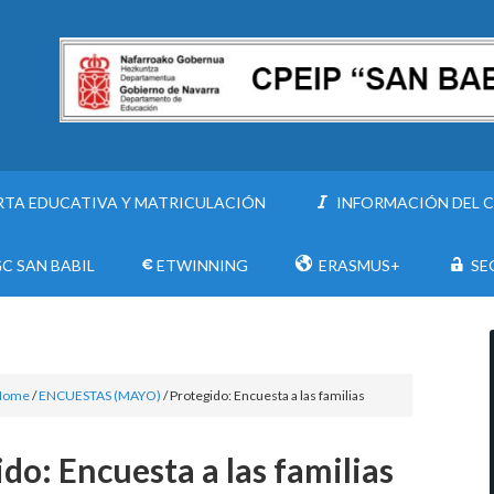
RTA EDUCATIVA Y MATRICULACIÓN
INFORMACIÓN DEL 
C SAN BABIL
ETWINNING
ERASMUS+
SE
Home
/
ENCUESTAS (MAYO)
/
Protegido: Encuesta a las familias
do: Encuesta a las familias