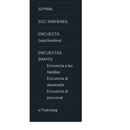
APYMA
SGC SAN BABIL
ENCUESTA
(septiembre)
ENCUESTAS
(MAYO)
Encuesta a las
familias
Encuesta al
alumnado
Encuesta al
personal
eTwinning