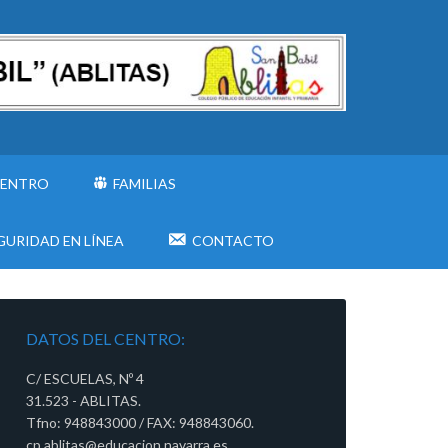
CENTRO
FAMILIAS
GURIDAD EN LÍNEA
CONTACTO
DATOS DEL CENTRO:
C/ ESCUELAS, Nº 4
31.523 - ABLITAS.
Tfno: 948843000 / FAX: 948843060.
cp.ablitas@educacion.navarra.es