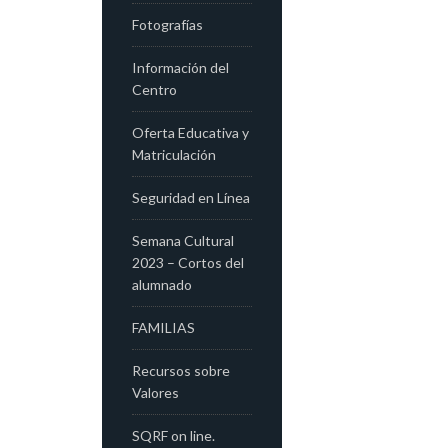
Fotografías
Información del
Centro
Oferta Educativa y
Matriculación
Seguridad en Línea
Semana Cultural
2023 – Cortos del
alumnado
FAMILIAS
Recursos sobre
Valores
SQRF on line.